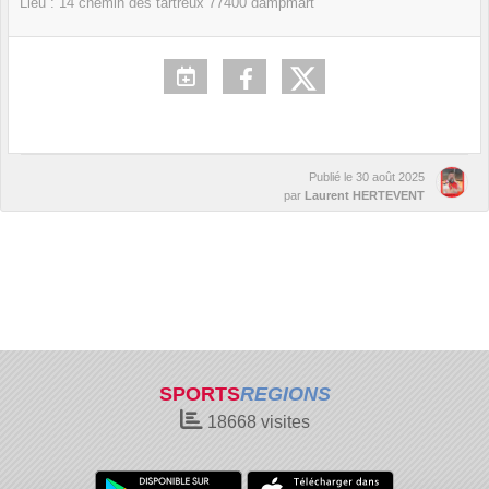
Lieu :
14 chemin des tartreux
77400
dampmart
Publié le
30 août 2025
par
Laurent HERTEVENT
SPORTS
REGIONS
18668
visites