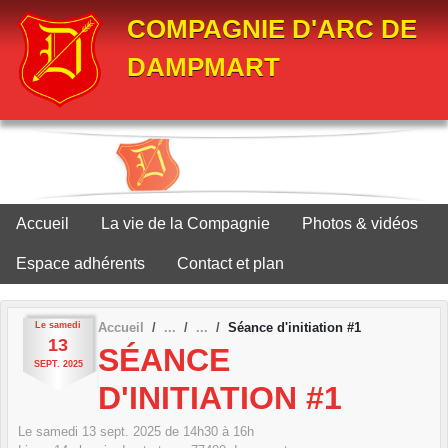
Panneau de gestion des cookies
COMPAGNIE D'ARC DE
DAMPMART
Accueil
La vie de la Compagnie
Photos & vidéos
Espace adhérents
Contact et plan
Le
samedi
Accueil
Séance d'initiation #1
13
SÉANCE
SEPT.
2025
D'INITIATION #1
Le
samedi
13
sept.
2025
de 14h30 à 16h