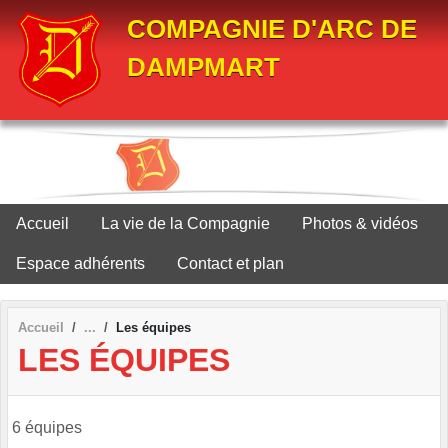
Panneau de gestion des cookies
COMPAGNIE D'ARC DE
DAMPMART
Accueil
La vie de la Compagnie
Photos & vidéos
Espace adhérents
Contact et plan
Accueil
Les équipes
LES ÉQUIPES
6 équipes