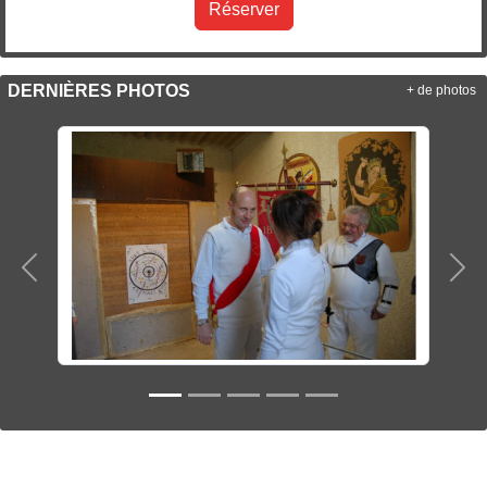
Réserver
DERNIÈRES PHOTOS
+ de photos
Précedent
Sui